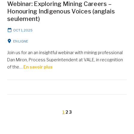
Webinar: Exploring Mining Careers –
Honouring Indigenous Voices (anglais
seulement)
OCT 1, 2025
EN LIGNE
Join us for an an insightful webinar with mining professional
Dan Miron, Process Superintendent at VALE, in recognition
of the…
En savoir plus
1
2
3