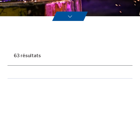
63
résultat
s